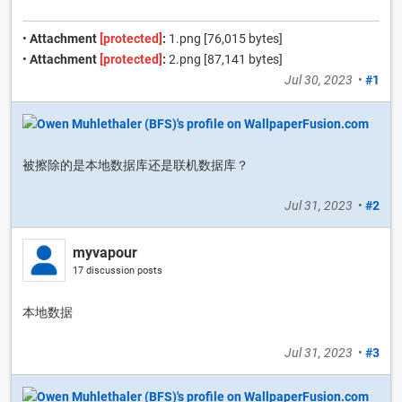
•
Attachment
[protected]
:
1.png [76,015 bytes]
•
Attachment
[protected]
:
2.png [87,141 bytes]
Jul 30, 2023
•
#1
被擦除的是本地数据库还是联机数据库？
Jul 31, 2023
•
#2
myvapour
17 discussion posts
本地数据
Jul 31, 2023
•
#3