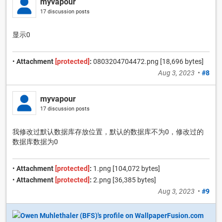
myvapour
17 discussion posts
显示0
•
Attachment
[protected]
:
0803204704472.png [18,696 bytes]
Aug 3, 2023
•
#8
myvapour
17 discussion posts
我修改过默认数据库存放位置，默认的数据库不为0，修改过的
数据库数据为0
•
Attachment
[protected]
:
1.png [104,072 bytes]
•
Attachment
[protected]
:
2.png [36,385 bytes]
Aug 3, 2023
•
#9