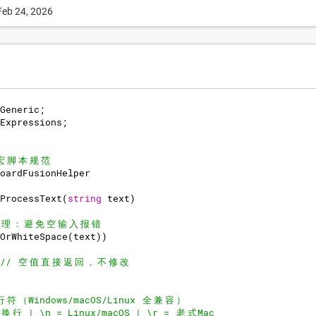
Feb 24, 2026
Generic
;
Expressions
;
宏
脚
本
规
范
oardFusionHelper
ProcessText
(
string
text
)
理
：
避
免
空
输
入
报
错
OrWhiteSpace
(
text
))
// 
空
值
直
接
返
回
，
不
修
改
行
符
（
Windows/macOS/Linux 
全
兼
容
）
换
行
 | \n = Linux/macOS | \r = 
老
式
Mac