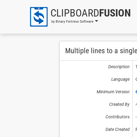
CLIPBOARD
FUSION
by Binary Fortress Software
Multiple lines to a single
Description
Language
Minimum Version
Created By
Contributors
-
Date Created