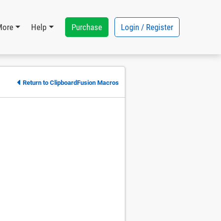
Purchase
Login / Register
More
Help
Return to ClipboardFusion Macros