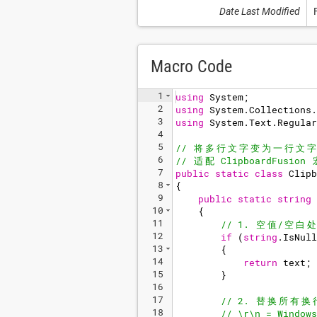
Date Last Modified
Macro Code
1
using
System
;
2
using
System
.
Collections
.
3
using
System
.
Text
.
Regular
4
5
// 
将
多
行
文
字
变
为
一
行
文
字
6
// 
适
配
 ClipboardFusion 
7
public
static
class
Clipb
8
{
9
public
static
string
10
{
11
// 1. 
空
值
/
空
白
处
12
if
(
string
.
IsNull
13
{
14
return
text
;
15
}
16
17
// 2. 
替
换
所
有
换
18
// \r\n = Windows