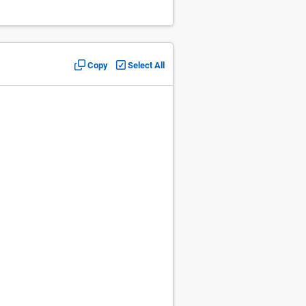
Copy
Select All