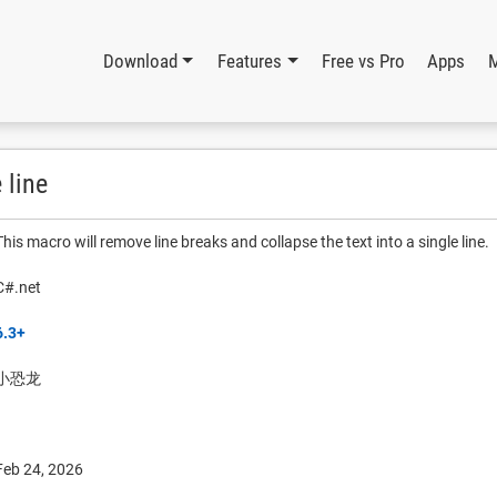
Download
Features
Free vs Pro
Apps
 line
This macro will remove line breaks and collapse the text into a single line.
C#.net
6.3+
小恐龙
Feb 24, 2026