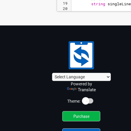
19
string
singleLine
20
21
// 3. 
替
换
制
表
符
Powered by
Translate
☀️
Theme:
Purchase