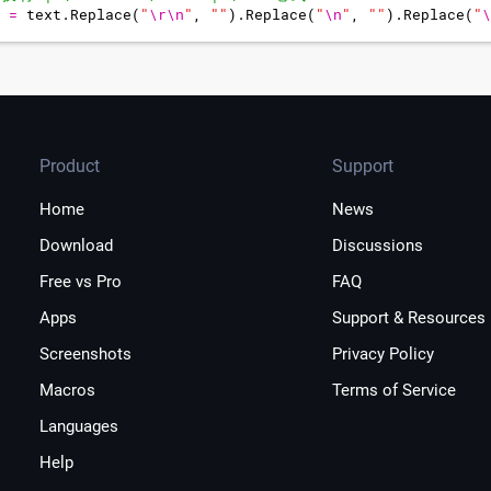
=
text
.
Replace
(
"
\r\n
"
,
"
"
)
.
Replace
(
"
\n
"
,
"
"
)
.
Replace
(
"
\
为
单
个
空
格
（
可
选
，
根
据
需
求
保
留
/
删
除
）
Product
Support
Home
News
Download
Discussions
Free vs Pro
FAQ
Apps
Support & Resources
Screenshots
Privacy Policy
Macros
Terms of Service
Languages
Help