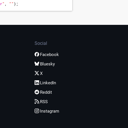
r
"
,
"
"
)
;
Social
Facebook
Bluesky
X
LinkedIn
Reddit
RSS
Instagram